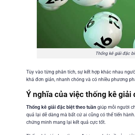
Thống kê giải đặc bi
Tùy vào từng phân tích, sự kết hợp khác nhau người
khá đơn giản, nhanh chóng và có nhiều phương phá
Ý nghĩa của việc thống kê giải 
Thống kê giải đặc biệt theo tuần
giúp mỗi người ch
quả lại dễ dàng mà bất cứ ai cũng có thể tiến hành
chứng minh mang lại kết quả cực tốt.