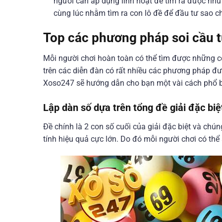
người cần áp dụng linh hoạt để tìm ra được nhữn
cùng lúc nhằm tìm ra con lô đề để đầu tư sao c
Top các phương pháp soi cầu từ
Mỗi người chơi hoàn toàn có thể tìm được những con
trên các diễn đàn có rất nhiều các phương pháp đư
Xoso247 sẽ hướng dẫn cho bạn một vài cách phổ bi
Lập dàn số dựa trên tổng đề giải đặc biệ
Đề chính là 2 con số cuối của giải đặc biệt và ch
tính hiệu quả cực lớn. Do đó mỗi người chơi có thể