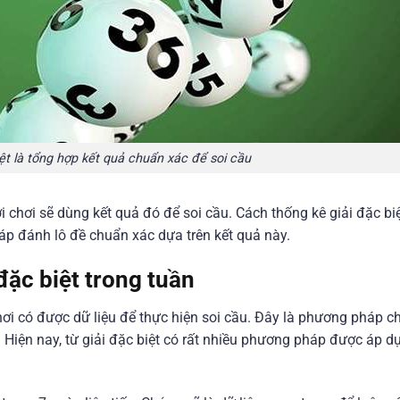
ệt là tổng hợp kết quả chuẩn xác để soi cầu
 chơi sẽ dùng kết quả đó để soi cầu. Cách thống kê giải đặc biệ
p đánh lô đề chuẩn xác dựa trên kết quả này.
đặc biệt trong tuần
ơi có được dữ liệu để thực hiện soi cầu. Đây là phương pháp ch
. Hiện nay, từ giải đặc biệt có rất nhiều phương pháp được áp d