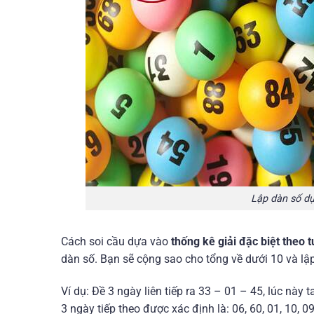
Lập dàn số dự
Cách soi cầu dựa vào
thống kê giải đặc biệt theo 
dàn số. Bạn sẽ cộng sao cho tổng về dưới 10 và lậ
Ví dụ: Đề 3 ngày liên tiếp ra 33 – 01 – 45, lúc này
3 ngày tiếp theo được xác định là: 06, 60, 01, 10, 09, 