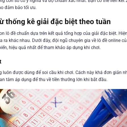
g con số có ý nghĩa và độ chuẩn xác nhất. Bạn có thể liên kết 
ho đảm bảo tối ưu.
 thống kê giải đặc biệt theo tuần
 lô đề chuẩn dựa trên kết quả tổng hợp của giải đặc biệt. Hiện
a ra khác nhau. Dưới đây, đội ngũ chuyên gia về lô đề online củ
ến, hiệu quả nhất để tham khảo áp dụng khi chơi.
t
úng luôn được dùng để soi cầu khi chơi. Cách này khá đơn giản 
 an tâm áp dụng để thu về tiền thưởng lớn khi bắt đầu.