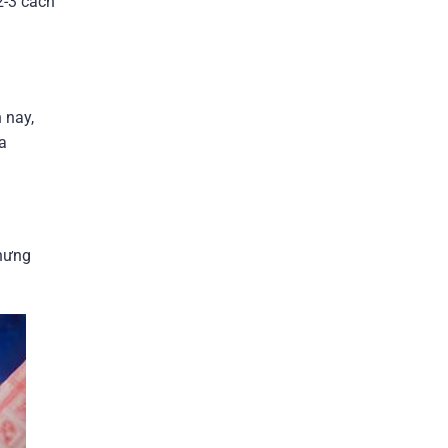
2-3 cách
 nay,
a
nhưng