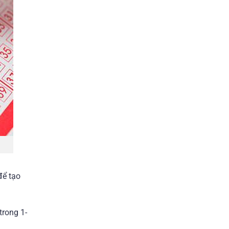
để tạo
trong 1-