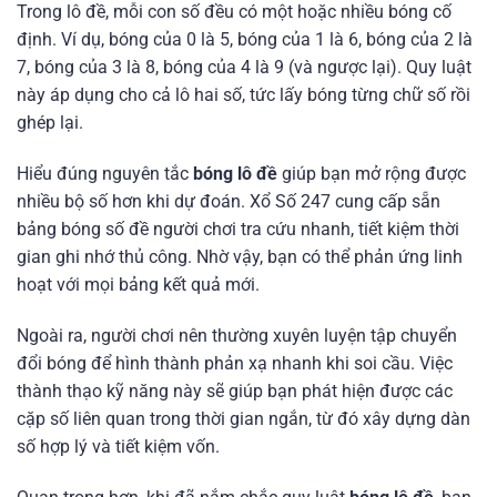
Trong lô đề, mỗi con số đều có một hoặc nhiều bóng cố
định. Ví dụ, bóng của 0 là 5, bóng của 1 là 6, bóng của 2 là
7, bóng của 3 là 8, bóng của 4 là 9 (và ngược lại). Quy luật
này áp dụng cho cả lô hai số, tức lấy bóng từng chữ số rồi
ghép lại.
Hiểu đúng nguyên tắc
bóng lô đề
giúp bạn mở rộng được
nhiều bộ số hơn khi dự đoán. Xổ Số 247 cung cấp sẵn
bảng bóng số đề người chơi tra cứu nhanh, tiết kiệm thời
gian ghi nhớ thủ công. Nhờ vậy, bạn có thể phản ứng linh
hoạt với mọi bảng kết quả mới.
Ngoài ra, người chơi nên thường xuyên luyện tập chuyển
đổi bóng để hình thành phản xạ nhanh khi soi cầu. Việc
thành thạo kỹ năng này sẽ giúp bạn phát hiện được các
cặp số liên quan trong thời gian ngắn, từ đó xây dựng dàn
số hợp lý và tiết kiệm vốn.