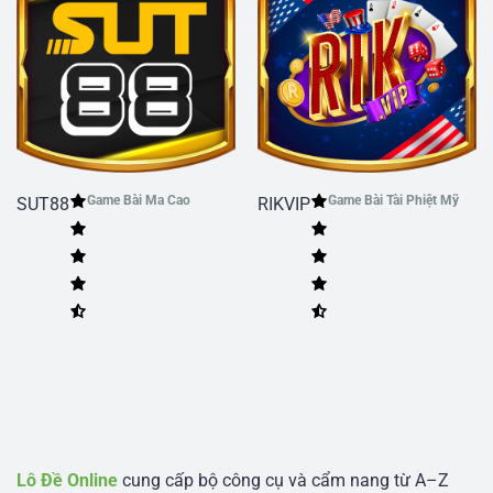
Game Bài Ma Cao
Game Bài Tài Phiệt Mỹ
SUT88
RIKVIP
Lô Đề Online
cung cấp bộ 󠁧󠁧󠁨󠁨󠁨công cụ và cẩm nang từ A–Z