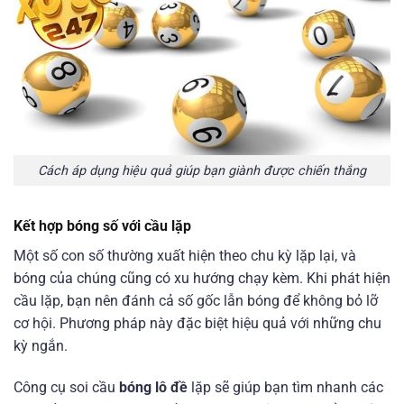
Cách áp dụng hiệu quả giúp bạn giành được chiến thắng
Kết hợp bóng số với cầu lặp
Một số con số thường xuất hiện theo chu kỳ lặp lại, và
bóng của chúng cũng có xu hướng chạy kèm. Khi phát hiện
cầu lặp, bạn nên đánh cả số gốc lẫn bóng để không bỏ lỡ
cơ hội. Phương pháp này đặc biệt hiệu quả với những chu
kỳ ngắn.
Công cụ soi cầu
bóng lô đề
lặp sẽ giúp bạn tìm nhanh các