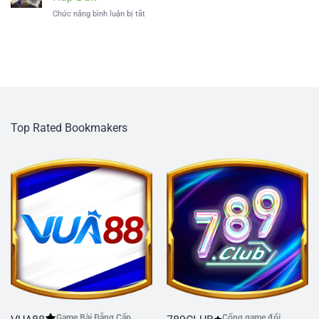
hiệu
gì?
ở
Chức năng bình luận bị tắt
quả
Xoso247
Top
trên
giải
7
các
mã
Trang
web
Lô
lô
Đề
đề
Online
uy
Uy
tín
Tín
hàng
Tỷ
đầu
Top Rated Bookmakers
Lệ
1
Ăn
99
Hấp
Dẫn
Game Bài Đẳng Cấp
Cổng game đổi