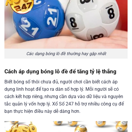
Các dạng bóng lô đề thường hay gặp nhất
Cách áp dụng bóng lô đề để tăng tỷ lệ thắng
Biết bóng số thôi chưa đủ, người chơi cần biết cách áp
dụng linh hoạt để tạo ra dàn số hợp lý. Mỗi người sẽ có
cách kết hợp riêng, nhưng cần dựa vào dữ liệu và nguyên
tắc quản lý vốn hợp lý. Xổ Số 247 hỗ trợ nhiều công cụ để
bạn thực hiện điều này dễ dàng hơn.