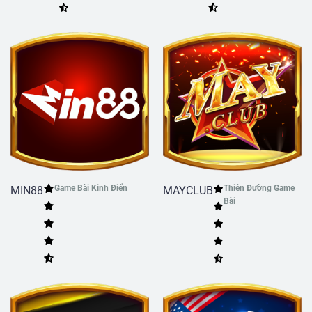
Game Bài Kinh Điển
Thiên Đường Game
MIN88
MAYCLUB
Bài