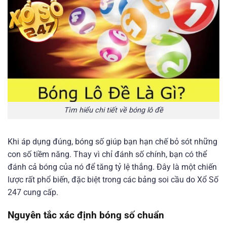
Tìm hiểu chi tiết về bóng lô đề
Khi áp dụng đúng, bóng số giúp bạn hạn chế bỏ sót những
con số tiềm năng. Thay vì chỉ đánh số chính, bạn có thể
đánh cả bóng của nó để tăng tỷ lệ thắng. Đây là một chiến
lược rất phổ biến, đặc biệt trong các bảng soi cầu do Xổ Số
247 cung cấp.
Nguyên tắc xác định bóng số chuẩn