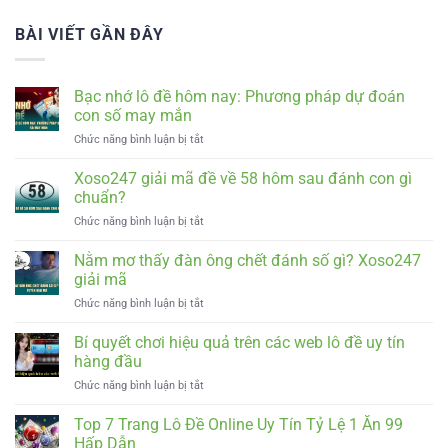
BÀI VIẾT GẦN ĐÂY
Bạc nhớ lô đề hôm nay: Phương pháp dự đoán
con số may mắn
ở
Chức năng bình luận bị tắt
Bạc
nhớ
Xoso247 giải mã đề về 58 hôm sau đánh con gì
lô
chuẩn?
đề
ở
Chức năng bình luận bị tắt
hôm
Xoso247
nay:
giải
Nằm mơ thấy đàn ông chết đánh số gì? Xoso247
Phương
mã
pháp
giải mã
đề
dự
ở
Chức năng bình luận bị tắt
về
đoán
Nằm
58
con
mơ
Bí quyết chơi hiệu quả trên các web lô đề uy tín
hôm
số
thấy
sau
hàng đầu
may
đàn
đánh
mắn
ở
Chức năng bình luận bị tắt
ông
con
Bí
chết
gì
quyết
Top 7 Trang Lô Đề Online Uy Tín Tỷ Lệ 1 Ăn 99
đánh
chuẩn?
chơi
số
Hấp Dẫn