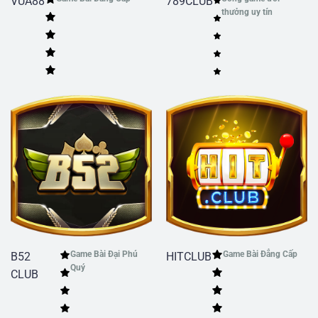
VUA88
789CLUB
thưởng uy tín
Game Bài Đại Phú
Game Bài Đẳng Cấp
B52
HITCLUB
Quý
CLUB